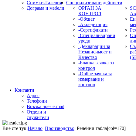
Снимки-Галерия
Специализирани дейности
Дограма и мебели
ОРГАН ЗА
SC
КОНТРОЛ
Ав
-Обхват
Ен
-Акредитация
ме
-Сертификати
Ре
-Специализирани
Оп
уреди
ли
-Декларации за
Съ
Независимост и
ра
Качество
(S
-Бланка заявка за
контрол
-Online заявка за
измерване и
контрол
Контакти
Адрес
Телефони
Връзка чрез e-mail
Отдели и
служители
Вие сте тук:
Начало
Производство
Релейни табла[col=170]