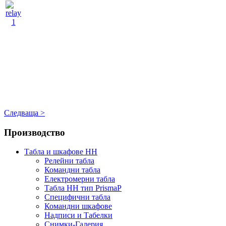
Следваща >
Производство
Табла и шкафове НН
Релейни табла
Командни табла
Електромерни табла
Табла НН тип PrismaP
Специфични табла
Командни шкафове
Надписи и Табелки
Снимки-Галерия