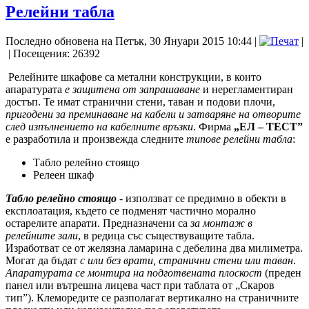
Релейни табла
Последно обновена на Петък, 30 Януари 2015 10:44
|
|
| Посещения: 26392
Релейните шкафове са метални конструкции, в които
апаратурата
е защитена от запрашаване
и нерегламентиран
достъп. Те имат странични стени, таван и подови плочи,
пригодени за преминаване на кабели и затваряне на отворите
след изпълнението на кабелните връзки
. Фирма
„ЕЛ – ТЕСТ”
е разработила и произвежда следните
типове релейни табла
:
Табло релейно стоящо
Релеен шкаф
Табло релейно стоящо
- използват се предимно в обекти в
експлоатация, където се подменят частично морално
остарелите апарати. Предназначени са
за монтаж в
релейните зали
, в редица със съществуващите табла.
Изработват се от желязна ламарина с дебелина два милиметра.
Могат да бъдат
с или без врати, странични стени или таван
.
Апаратурата се монтира на подготвената плоскост
(преден
панел или вътрешна лицева част при таблата от „Скаров
тип”). Клеморедите се разполагат вертикално на страничните