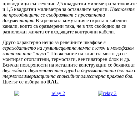
проводници със сечение 2,5 квадратни милиметра за токовите
и 1,5 квадратни милиметра за останалите вериги.
Цветовете
на проводниците се съобразяват с проектната
документация
. Вътрешната комутация е скрита в кабелни
канали, които са оразмерени така, че в тях свободно да се
разположат жилата от входящите контролни кабели.
Друго характерно нещо за релейните шкафове
е
вграждатнето на луминисцентна лампа с ключ и монофазен
контакт тип “шуко”
. По желание на клиента могат да се
монтират отоплители, термостати, вентилаторен блок и др.
Всички повърхности на металните конструкции се боядисват
двуслойно с двукомпонентен грунд и двукомпонентна боя или с
термополимеризационна епоксиднополиестерна прахова боя
.
Цветът се избира по
RAL
.