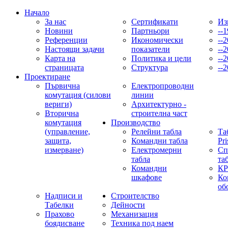
Начало
За нас
Сертификати
Из
Новини
Партньори
--1
Референции
Икономически
--2
Настоящи задачи
показатели
--2
Карта на
Политика и цели
--2
страницата
Структура
--2
Проектиране
Първична
Електропроводни
комутация (силови
линии
вериги)
Архитектурно -
Вторична
строителна част
комутация
Производство
(управление,
Релейни табла
Та
защита,
Командни табла
Pr
измерване)
Електромерни
Сп
табла
та
Командни
КР
шкафове
Ко
об
Надписи и
Строителство
Табелки
Дейности
Прахово
Механизация
боядисване
Техника под наем