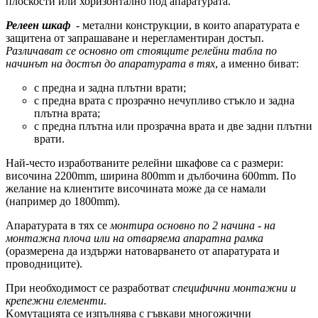
плоскости или хоризонтално под апаратурата.
Релеен шкаф
- метални конструкции, в които апаратурата е
защитена от запрашаване и нерегламентиран достъп.
Различават се основно от стоящите релейни табла по
начинът на достъп до апаратурата в тях
, а именно биват:
с предна и задна плътни врати;
с предна врата с прозрачно нечупливо стъкло и задна
плътна врата;
с предна плътна или прозрачна врата и две задни плътни
врати.
Най-често изработваните релейни шкафове са с размери:
височина 2200mm, ширина 800mm и дълбочина 600mm. По
желание на клиентите височината може да се намали
(например до 1800mm).
Апаратурата в тях се
монтира основно по 2 начина - на
монтажна плочa или на отваряема апаратна рамка
(оразмерена да издържи натоварването от апаратурата и
проводниците).
При необходимост се разработват
специфични монтажни и
крепежни елементи
.
Kомутацията се изпълнява с гъвкави многожични